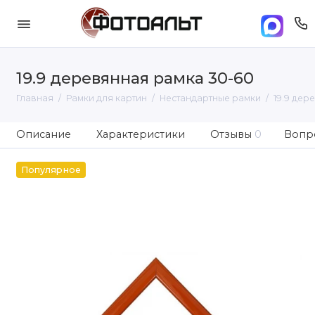
19.9 деревянная рамка 30-60
Главная
Рамки для картин
Нестандартные рамки
19.9 дер
Описание
Характеристики
Отзывы
0
Вопро
Популярное