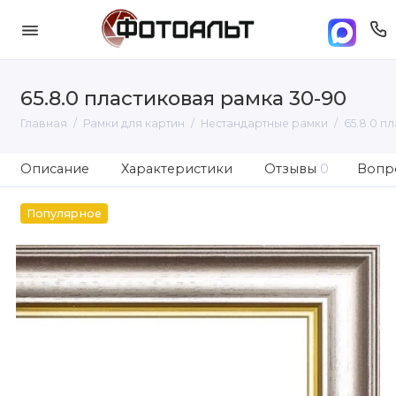
65.8.0 пластиковая рамка 30-90
Главная
Рамки для картин
Нестандартные рамки
65.8.0 п
Описание
Характеристики
Отзывы
0
Вопро
Популярное