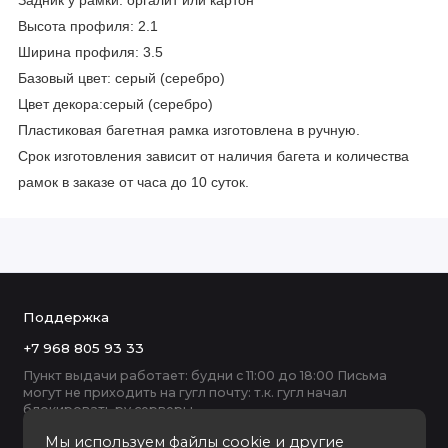
Задник у рамки: оргалит или картон
Высота профиля: 2.1
Ширина профиля: 3.5
Базовый цвет:
серый (серебро)
Цвет декора:
серый (серебро)
Пластиковая багетная рамка изготовлена в ручную.
Срок изготовления зависит от наличия багета и количества
рамок в заказе от часа до 10 суток.
Поддержка
+7 968 805 93 33
Пункт выдачи работает: будни с 11:00 до 18:00 Письма
могут не приходить на гугл почту: т.к. гугл начал
блокировать ру серверы
Мы используем файлы cookie и другие