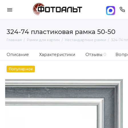
324-74 пластиковая рамка 50-50
Главная
Рамки для картин
Нестандартные рамки
324-74 п
Описание
Характеристики
Отзывы
0
Вопро
Популярное