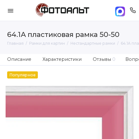
64.1A пластиковая рамка 50-50
Главная
Рамки для картин
Нестандартные рамки
64.1A пл
Описание
Характеристики
Отзывы
0
Вопро
Популярное