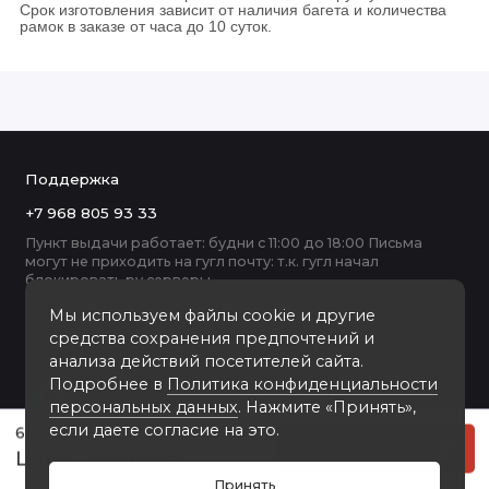
Срок изготовления зависит от наличия багета и количества
рамок в заказе от часа до 10 суток.
Поддержка
+7 968 805 93 33
Пункт выдачи работает: будни с 11:00 до 18:00 Письма
могут не приходить на гугл почту: т.к. гугл начал
блокировать ру серверы
Мы используем файлы cookie и другие
средства сохранения предпочтений и
анализа действий посетителей сайта.
Подробнее в
Политика конфиденциальности
персональных данных
. Нажмите «Принять»,
если даете согласие на это.
64.1A пластиковая рамка 50-50
Купить
1400 руб
Принять