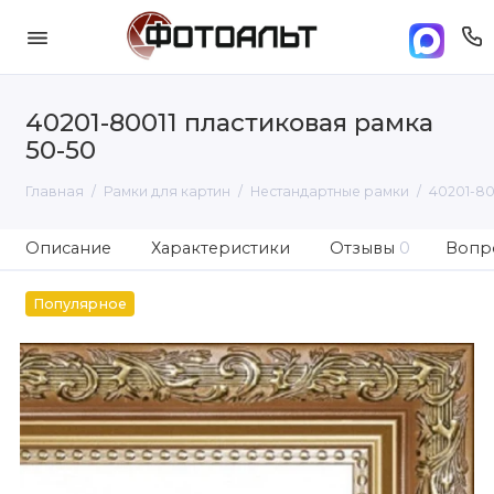
40201-80011 пластиковая рамка
50-50
Главная
Рамки для картин
Нестандартные рамки
40201-80
Описание
Характеристики
Отзывы
0
Вопро
Популярное