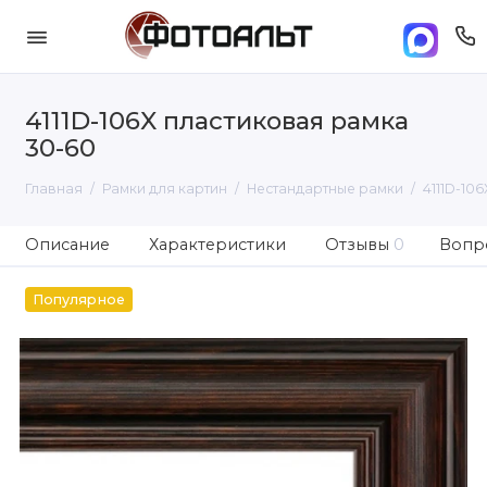
4111D-106X пластиковая рамка
30-60
Главная
Рамки для картин
Нестандартные рамки
4111D-10
Описание
Характеристики
Отзывы
0
Вопро
Популярное