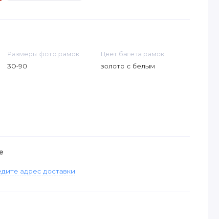
Размеры фото рамок
Цвет багета рамок
30-90
золото с белым
е
дите адрес доставки