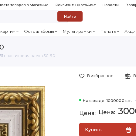
лата товаров в Магазине
Реквизиты ФотоАльт
Новости
Возв
Найти
 картин
Фотоальбомы
Мультирамки
Печать
Акци
90
151 пластиковая рамка 30-90
В избранное
В
На складе: 1000000 шт.
300
Купить