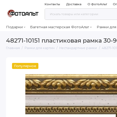
Контакты
Доставка
О ФотоАльт
Оп
Подарки
Багетная мастерская ФотоАльт
Рамки для
48271-10151 пластиковая рамка 30-
Главная
Рамки для картин
Нестандартные рамки
48271-10
Популярное