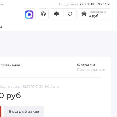
рат
Поддержка
+7 968 805 93 33
Корзина
0
0 руб
и
ФотоАльт
 сравнение
Производитель
Код товара: 48271-10151 30-90 Артэ
0 руб
Быстрый заказ