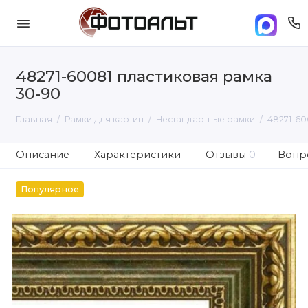
48271-60081 пластиковая рамка
30-90
Главная
Рамки для картин
Нестандартные рамки
48271-60
Описание
Характеристики
Отзывы
0
Вопро
Популярное