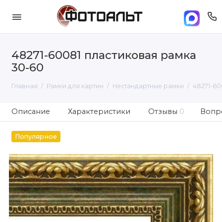
48271-60081 пластиковая рамка
30-60
Главная
Рамки для картин
Нестандартные рамки
48271-60
Описание
Характеристики
Отзывы
0
Вопро
Популярное