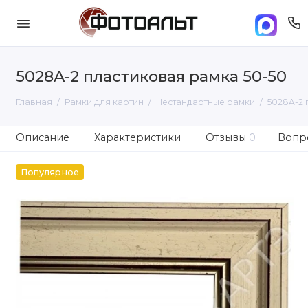
5028A-2 пластиковая рамка 50-50
Главная
Рамки для картин
Нестандартные рамки
5028A-2 
Описание
Характеристики
Отзывы
0
Вопро
Популярное