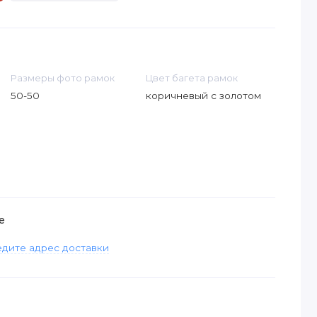
Размеры фото рамок
Цвет багета рамок
50-50
коричневый с золотом
е
дите адрес доставки