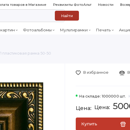
лата товаров в Магазине
Реквизиты ФотоАльт
Новости
Возв
Найти
 картин
Фотоальбомы
Мультирамки
Печать
Акци
71 пластиковая рамка 50-50
В избранное
В
На складе: 1000000 шт.
500
Купить