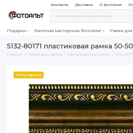
Контакты
Доставка
О ФотоАльт
Оп
Подарки
Багетная мастерская ФотоАльт
Рамки для
5132-80171 пластиковая рамка 50-50
Главная
Рамки для картин
Нестандартные рамки
5132-801
Популярное