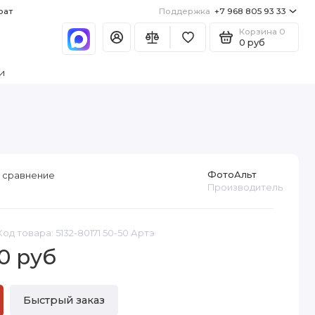
рат
Поддержка
+7 968 805 93 33
Корзина
0
0 руб
и
ФотоАльт
 сравнение
Производитель
Код товара: 5132-80171 50-50 Артэ
0 руб
Быстрый заказ