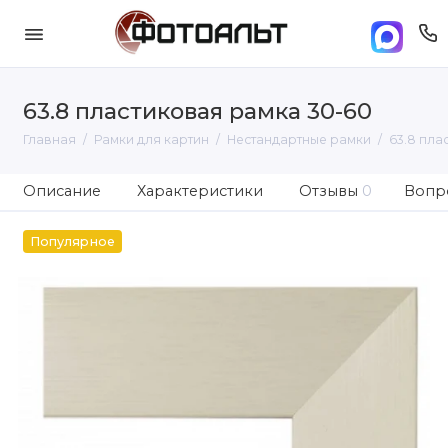
63.8 пластиковая рамка 30-60
Главная
Рамки для картин
Нестандартные рамки
63.8 пла
Описание
Характеристики
Отзывы
0
Вопро
Популярное