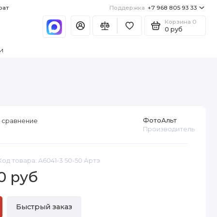
рат
Поддержка
+7 968 805 93 33
Корзина
0
0 руб
и
ФотоАльт
 сравнение
Производитель
Код товара: A6041-3 50-50 Артэ
0 руб
Быстрый заказ