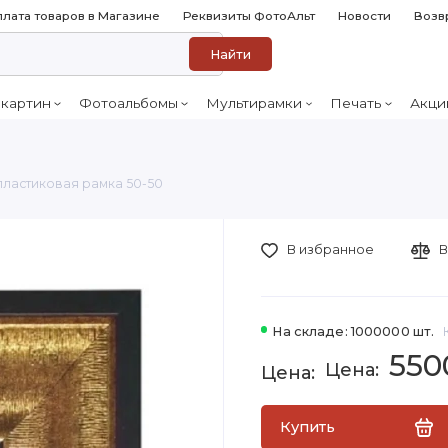
лата товаров в Магазине
Реквизиты ФотоАльт
Новости
Возв
Найти
 картин
Фотоальбомы
Мультирамки
Печать
Акци
пластиковая рамка 50-50
В избранное
В
На складе: 1000000 шт.
550
Купить