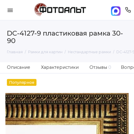
DC-4127-9 пластиковая рамка 30-
90
Главная
Рамки для картин
Нестандартные рамки
DC-4127-
Описание
Характеристики
Отзывы
0
Вопро
Популярное