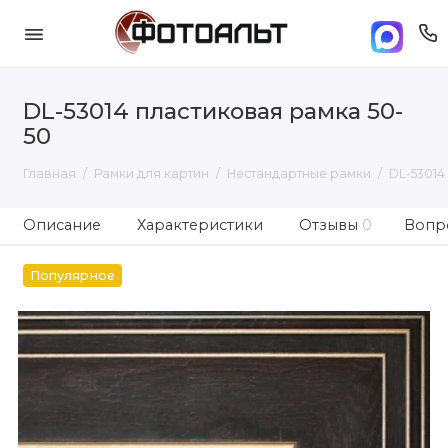
DL-53014 пластиковая рамка 50-
50
Главная
Рамки для картин
Нестандартные рамки
DL-53014
Описание
Характеристики
Отзывы
0
Вопро
Популярное