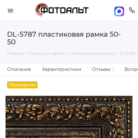
DL-5787 пластиковая рамка 50-
50
Главная
Рамки для картин
Нестандартные рамки
DL-5787 
Описание
Характеристики
Отзывы
0
Вопро
Популярное