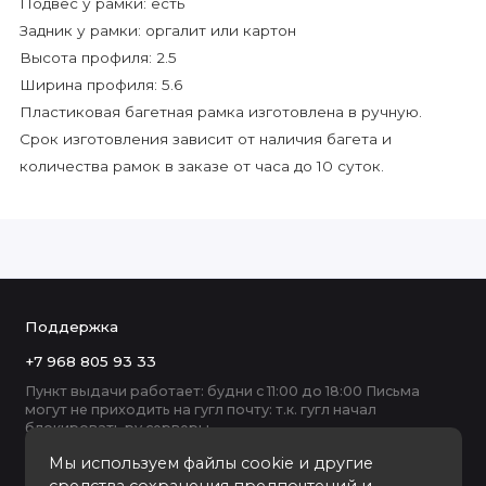
Подвес у рамки: есть
Задник у рамки: оргалит или картон
Высота профиля: 2.5
Ширина профиля: 5.6
Пластиковая багетная рамка изготовлена в ручную.
Срок изготовления зависит от наличия багета и
количества рамок в заказе от часа до 10 суток.
Поддержка
+7 968 805 93 33
Пункт выдачи работает: будни с 11:00 до 18:00 Письма
могут не приходить на гугл почту: т.к. гугл начал
блокировать ру серверы
Мы используем файлы cookie и другие
средства сохранения предпочтений и