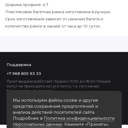
Ширина профиля: 4.7
Пластиковая багетная рамка изготовлена в ручную.
Срок изготовления зависит от наличия багета и
количества рамок в заказе от часа до 10 суток.
Поддержка
+7 968 805 93 33
Пункт выдачи работает: будни с 11:00 до 18:00 Письма
могут не приходить на гугл почту: т.к. гугл начал
блокировать ру серверы
Мы используем файлы cookie и другие
средства сохранения предпочтений и
анализа действий посетителей сайта.
Подробнее в
Политика конфиденциальности
персональных данных
. Нажмите «Принять»,