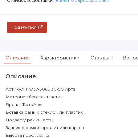
Стоимость доставки
Введите адрес доставки
Поделиться
Описание
Характеристики
Отзывы
0
Вопро
Описание
Артикул: F4737-3066 30-90 Артэ
Материал багета: пластик
Бренд: ФотоАльт
Вставка рамки: стекло или пластик
Подвес у рамки: есть
Задник у рамки: оргалит или картон
Высота профиля: 1.5