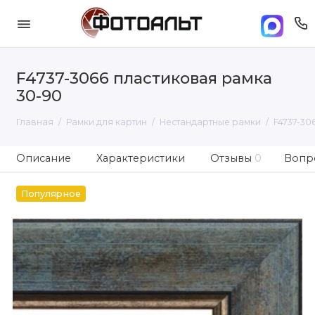
F4737-3066 пластиковая рамка
30-90
Главная
Рамки для картин
Нестандартные рамки
F4737-30
Описание
Характеристики
Отзывы
0
Вопро
Популярное