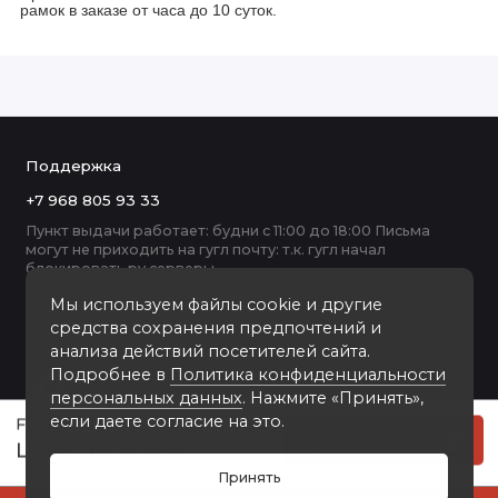
рамок в заказе
от часа до 10 суток.
Поддержка
+7 968 805 93 33
Пункт выдачи работает: будни с 11:00 до 18:00 Письма
могут не приходить на гугл почту: т.к. гугл начал
блокировать ру серверы
Мы используем файлы cookie и другие
средства сохранения предпочтений и
анализа действий посетителей сайта.
Подробнее в
Политика конфиденциальности
персональных данных
. Нажмите «Принять»,
если даете согласие на это.
F5197-015-7 рамка пластик 50-50
Купить
1800 руб
Принять