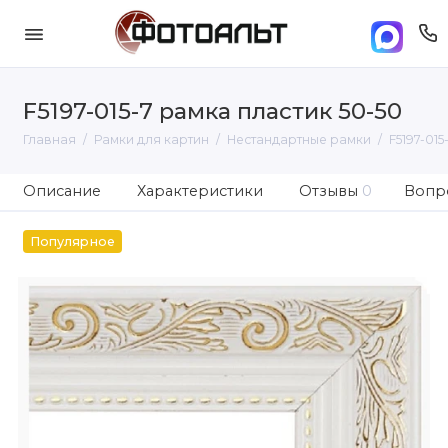
F5197-015-7 рамка пластик 50-50
Главная
Рамки для картин
Нестандартные рамки
F5197-015
Описание
Характеристики
Отзывы
0
Вопро
Популярное