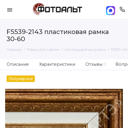
F5539-2143 пластиковая рамка
30-60
Главная
Рамки для картин
Нестандартные рамки
F5539-21
Описание
Характеристики
Отзывы
0
Вопро
Популярное