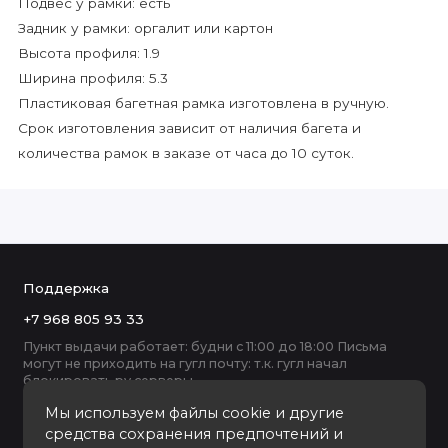
Подвес у рамки: есть
Задник у рамки: оргалит или картон
Высота профиля: 1.9
Ширина профиля: 5.3
Пластиковая багетная рамка изготовлена в ручную.
Срок изготовления зависит от наличия багета и
количества рамок в заказе от часа до 10 суток.
Поддержка
+7 968 805 93 33
Пункт выдачи работает: будни с 11:00 до 18:00 Письма
могут не приходить на гугл почту: т.к. гугл начал
блокировать ру серверы
Мы используем файлы cookie и другие
средства сохранения предпочтений и