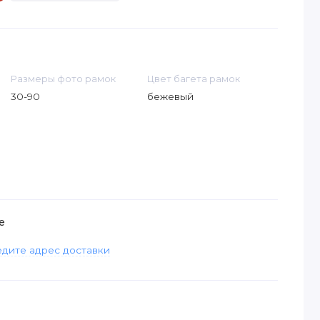
Размеры фото рамок
Цвет багета рамок
30-90
бежевый
е
дите адрес доставки