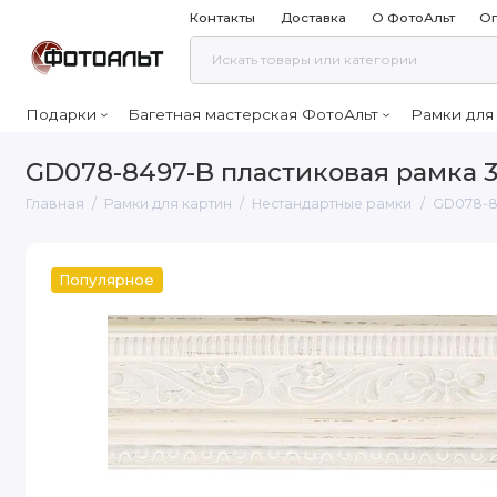
Контакты
Доставка
О ФотоАльт
Оп
Подарки
Багетная мастерская ФотоАльт
Рамки для
GD078-8497-B пластиковая рамка 3
Главная
Рамки для картин
Нестандартные рамки
GD078-8
Популярное