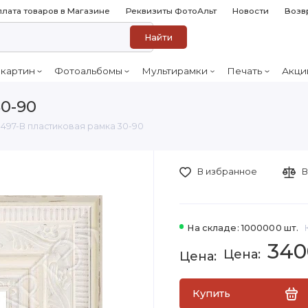
лата товаров в Магазине
Реквизиты ФотоАльт
Новости
Возв
Найти
 картин
Фотоальбомы
Мультирамки
Печать
Акци
0-90
497-B пластиковая рамка 30-90
В избранное
В
На складе: 1000000 шт.
340
Купить