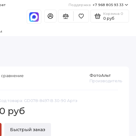
рат
Поддержка
+7 968 805 93 33
Корзина
0
0 руб
и
ФотоАльт
 сравнение
Производитель
Код товара: GD078-8497-B 30-90 Артэ
0 руб
Быстрый заказ