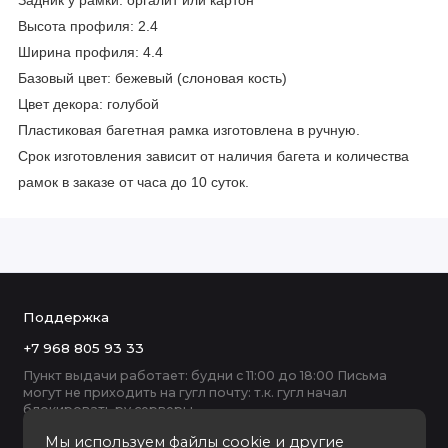
Задник у рамки: оргалит или картон
Высота профиля: 2.4
Ширина профиля: 4.4
Базовый цвет: бежевый (слоновая кость)
Цвет декора: голубой
Пластиковая багетная рамка изготовлена в ручную.
Срок изготовления зависит от наличия багета и количества
рамок в заказе от часа до 10 суток.
Поддержка
+7 968 805 93 33
Пункт выдачи работает: будни с 11:00 до 18:00 Письма
могут не приходить на гугл почту: т.к. гугл начал
блокировать ру серверы
Мы используем файлы cookie и другие