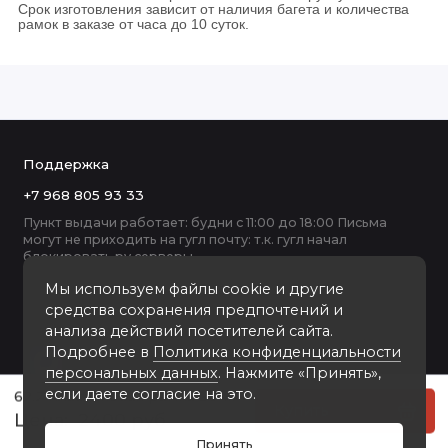
Срок изготовления зависит от наличия багета и количества
рамок в заказе от часа до 10 суток.
Поддержка
+7 968 805 93 33
Пункт выдачи работает: будни с 11:00 до 18:00 Письма
могут не приходить на гугл почту: т.к. гугл начал
блокировать ру серверы
Мы используем файлы cookie и другие
средства сохранения предпочтений и
анализа действий посетителей сайта.
Подробнее в
Политика конфиденциальности
персональных данных
. Нажмите «Принять»,
если даете согласие на это.
62.2 пластиковая рамка 50-50
Купить
2400 руб
Принять