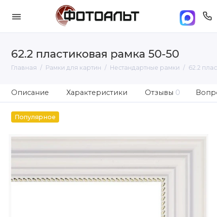
62.2 пластиковая рамка 50-50
Главная
Рамки для картин
Нестандартные рамки
62.2 пла
Описание
Характеристики
Отзывы
0
Вопро
Популярное