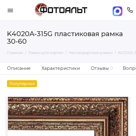
K4020A-315G пластиковая рамка
30-60
Главная
Рамки для картин
Нестандартные рамки
K4020A-3
Описание
Характеристики
Отзывы
0
Вопро
Популярное