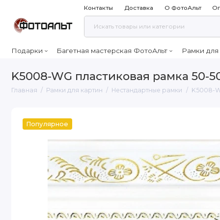
Контакты
Доставка
О ФотоАльт
Оп
Подарки
Багетная мастерская ФотоАльт
Рамки для
K5008-WG пластиковая рамка 50-5
Главная
Рамки для картин
Нестандартные рамки
K5008-W
Популярное