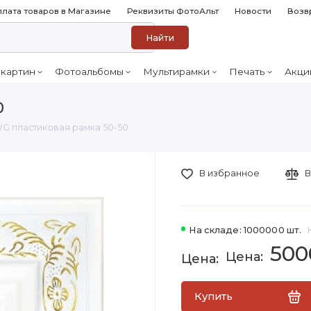
лата товаров в Магазине
Реквизиты ФотоАльт
Новости
Возв
Найти
 картин
Фотоальбомы
Мультирамки
Печать
Акци
0
G пластиковая рамка 50-50
В избранное
В
На складе: 1000000 шт.
500
Купить