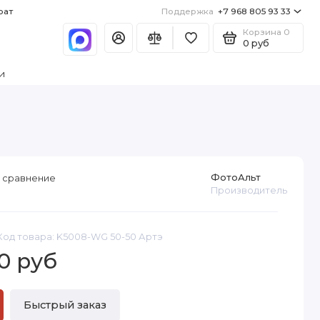
рат
Поддержка
+7 968 805 93 33
Корзина
0
0 руб
и
ФотоАльт
 сравнение
Производитель
Код товара: K5008-WG 50-50 Артэ
0 руб
Быстрый заказ