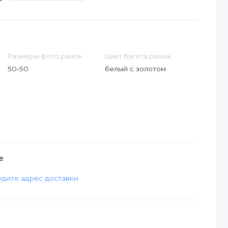
Размеры фото рамок
Цвет багета рамок
50-50
белый с золотом
е
дите адрес доставки