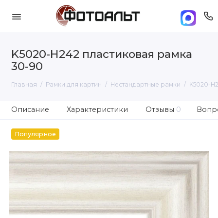
K5020-H242 пластиковая рамка
30-90
Главная
Рамки для картин
Нестандартные рамки
K5020-H2
Описание
Характеристики
Отзывы
0
Вопро
Популярное