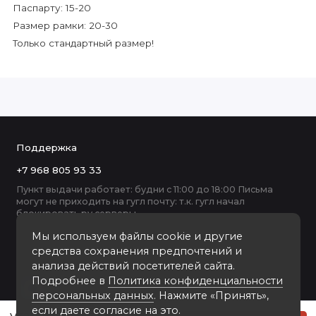
Паспарту: 15-20
Размер рамки: 20-30
Только стандартный размер!
Поддержка
+7 968 805 93 33
Пункт выдачи работает: будни с 11:00 до 18:00 Письма
могут не приходить на гугл почту: т.к. гугл начал
блокировать ру серверы
Мы используем файлы cookie и другие
средства сохранения предпочтений и
анализа действий посетителей сайта.
Подробнее в
Политика конфиденциальности
персональных данных
. Нажмите «Принять»,
если даете согласие на это.