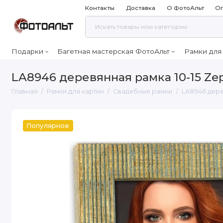
Контакты
Доставка
О ФотоАльт
Оп
Подарки
Багетная мастерская ФотоАльт
Рамки для
LA8946 деревянная рамка 10-15 Ze
Главная
Рамки для картин
Свадебные рамки
LA8946 дере
Популярное