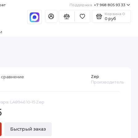
рат
Поддержка
+7 968 805 93 33
Корзина
0
0 руб
и
Zep
 сравнение
Производитель
ара: LA8946 10-15 Zep
б
Быстрый заказ