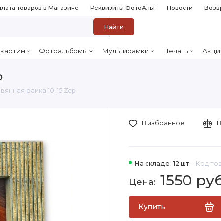
лата товаров в Магазине
Реквизиты ФотоАльт
Новости
Возв
Найти
 картин
Фотоальбомы
Мультирамки
Печать
Акци
p
вянная рамка 10-15 Zep
В избранное
В
На складе: 12 шт.
Код тов
1550 ру
Купить