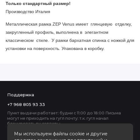
Только стандартный размер!
Производство Италия
Металлическая рамка ZEP Venus имеет глянцевую отделку,
закругленный профиль, выполнена в элегантном
классическом стиле. У рамки бархатная спинка с ножкой для
установки на поверхность. Упакована в коробку.
Поддержка
+7 968 805 93 33
Пункт выдачи работает: будни с 11:00 до 18:00 Письма
могут не приходить на гугл почту: т.к. гугл начал
блокировать ру серверы
Мы используем файлы cookie и другие