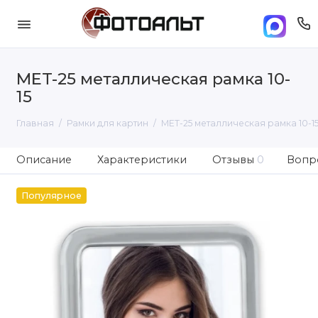
MET-25 металлическая рамка 10-
15
Главная
Рамки для картин
MET-25 металлическая рамка 10-1
Описание
Характеристики
Отзывы
0
Вопро
Популярное