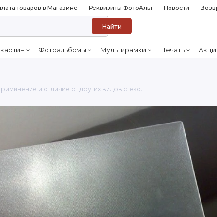
лата товаров в Магазине
Реквизиты ФотоАльт
Новости
Возв
Найти
 картин
Фотоальбомы
Мультирамки
Печать
Акци
риминение и отличие от других видов стекол