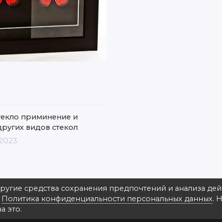
текло приминение и
других видов стекол
2023
другие средства сохранения предпочтений и анализа де
в
Политика конфиденциальности персональных данных
. 
на ул. Зверинецкая 22, ФотоАльт
а это.