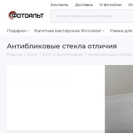
Контакты
Доставка
О ФотоАльт
Оп
Подарки
Багетная мастерская ФотоАльт
Рамки для
Антибликовые стекла отличия
Главная
Блог
Блог о фототоварах
Антибликовые стекла п
#Антибликовые стекла