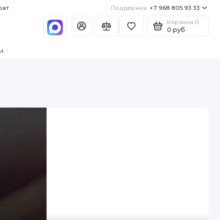
рат
Поддержка
+7 968 805 93 33
Корзина
0
0 руб
и