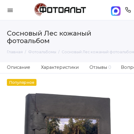
Сосновый Лес кожаный
фотоальбом
Главная
Фотоальбомы
Сосновый Лес кожаный фотоальбо
Описание
Характеристики
Отзывы
0
Вопро
Популярное