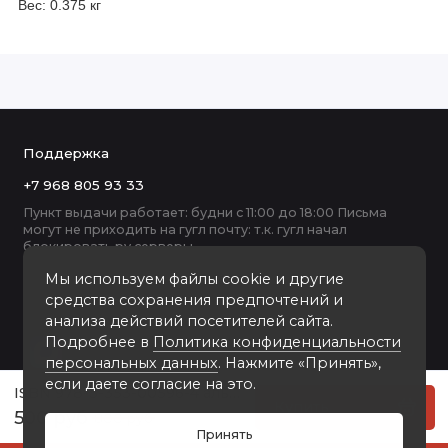
Вес: 0.375 кг
Поддержка
+7 968 805 93 33
Пункт выдачи работает: будни с 11:00 до 18:00 Письма
могут не приходить на гугл почту: т.к. гугл начал
блокировать ру серверы
Мы используем файлы cookie и другие
средства сохранения предпочтений и
анализа действий посетителей сайта.
Подробнее в
Политика конфиденциальности
персональных данных
. Нажмите «Принять»,
если даете согласие на это.
ISBN 978-5-353-00596-4 альбом анкета для выпускников последний звонок
Купить
500 руб
800 руб
Принять