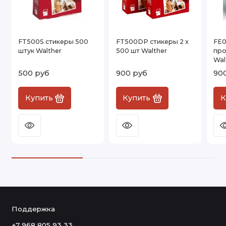
FT500S стикеры 500
FT500DP стикеры 2 x
FE0
штук Walther
500 шт Walther
про
Wal
500 руб
900 руб
90
Купить
Купить
К
Поддержка
+7 968 805 93 33