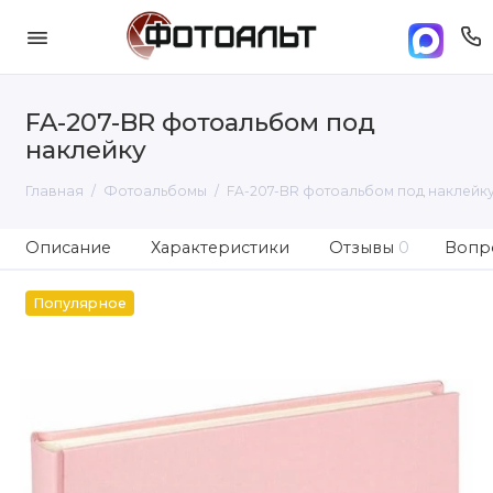
FA-207-BR фотоальбом под
наклейку
Главная
Фотоальбомы
FA-207-BR фотоальбом под наклейк
Описание
Характеристики
Отзывы
0
Вопро
Популярное