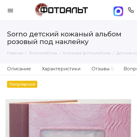
Sorno детский кожаный альбом
розовый под наклейку
Главная
Фотоальбомы
Кожаные фотоальбомы
Детские 
Описание
Характеристики
Отзывы
0
Вопро
Популярное