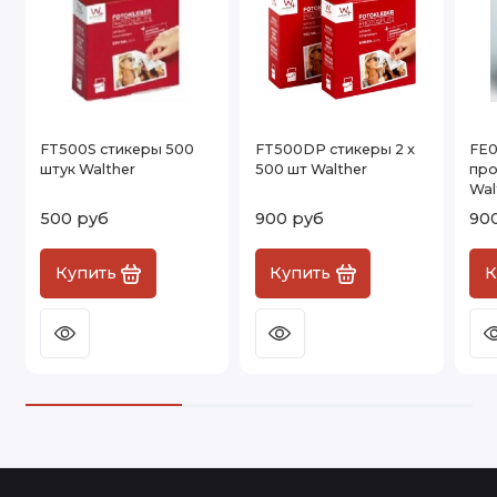
FT500S стикеры 500
FT500DP стикеры 2 x
FE0
штук Walther
500 шт Walther
про
Wal
500 руб
900 руб
90
Купить
Купить
К