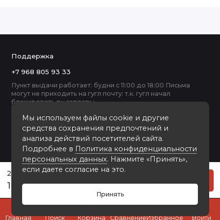
Поддержка
+7 968 805 93 33
Пункт выдачи работает: будни с 11:00 до 18:00 Письма
могут не приходить на гугл почту: т.к. гугл начал
блокировать ру серверы
Мы используем файлы cookie и другие
средства сохранения предпочтений и
анализа действий посетителей сайта.
Подробнее в
Политика конфиденциальности
персональных данных
. Нажмите «Принять»,
если даете согласие на это.
230-P69 багет из пластика коричневый
Купить
170 руб
Принять
0
Главная
Поиск
Корзина
Сравнение
Избранное
Войти