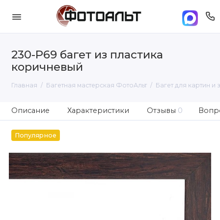
230-P69 багет из пластика
коричневый
Главная
Багетная мастерская ФотоАльт
Багет для картин и 
Описание
Характеристики
Отзывы
0
Вопро
Популярное