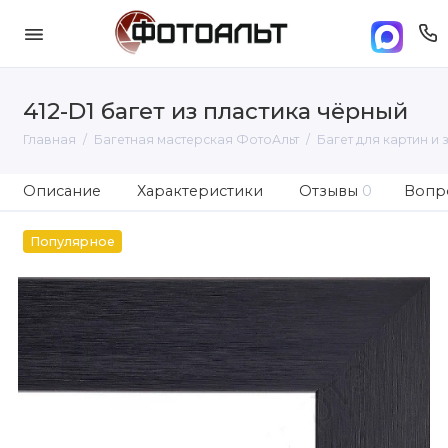
412-D1 багет из пластика чёрный
Главная
Багетная мастерская ФотоАльт
Багет для картин и 
Описание
Характеристики
Отзывы
0
Вопро
Популярное