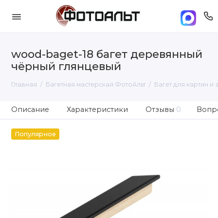
wood-baget-18 багет деревянный
чёрный глянцевый
Главная
Багетная мастерская ФотоАльт
Багет для картин и 
Описание
Характеристики
Отзывы
0
Вопро
Популярное