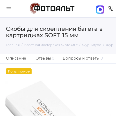
Скобы для скрепления багета в
картриджах SOFT 15 мм
Главная
Багетная мастерская ФотоАльт
Фурнитура
Фурни
Описание
Отзывы
0
Вопросы и ответы
0
Популярное