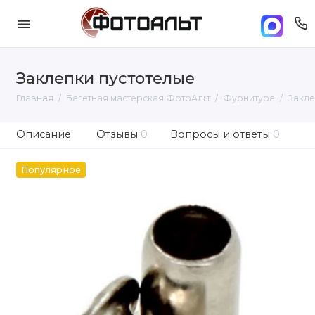
Заклепки пустотелые
Главная
Багетная мастерская ФотоАльт
Фурнитура
Закле
Описание
Отзывы
0
Вопросы и ответы
0
Популярное