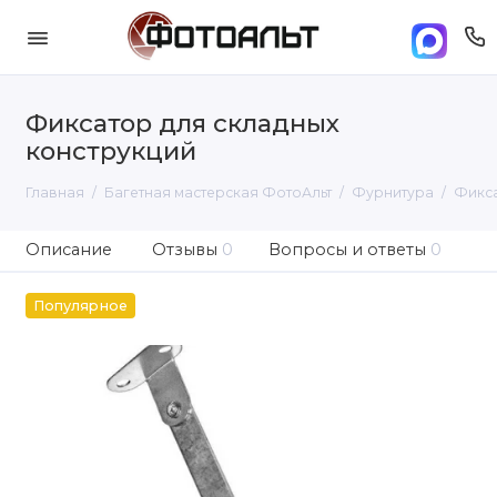
Фиксатор для складных
конструкций
Главная
Багетная мастерская ФотоАльт
Фурнитура
Фикса
Описание
Отзывы
0
Вопросы и ответы
0
Популярное