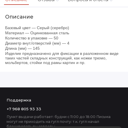
Описание
Базовый цвет — Серый (серебро)
Материал — Оцинкованная сталь
Количество в упаковке — 50
Диаметр внут./отверстий (мм) — 4
Длина (мм) — 145
Изделие предназначено для фиксации в разложенном виде
таких частей складных конструкций, как ножки трюмо,
мольбертов, стойки под рамы картин и пр.
Поддержка
+7 968 805 93 33
Пункт выдачи работает: будни с 11:00 до 18:00 Письма
могут не приходить на гугл почту: т.к. гугл начал
блокировать ру серверы