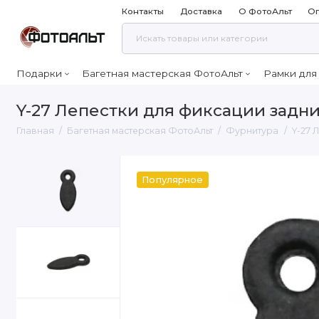
Контакты
Доставка
О ФотоАльт
Оп
Подарки
Багетная мастерская ФотоАльт
Рамки для
Y-27 Лепестки для фиксации задни
Главная
Багетная мастерская ФотоАльт
Фурнитура
Y-27 
Популярное