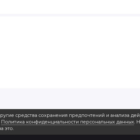
другие средства сохранения предпочтений и анализа де
в
Политика конфиденциальности персональных данных
. 
на ул. Зверинецкая 22, ФотоАльт
а это.