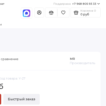
рат
Поддержка
+7 968 805 93 33
Корзина
0
0 руб
и
MR
 сравнение
Производитель
Код товара: Y-27
б
Быстрый заказ