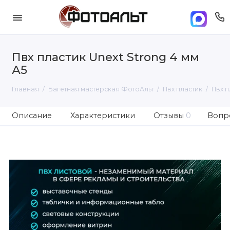
Пвх пластик Unext Strong 4 мм
А5
Главная
Багетная мастерская ФотоАльт
Пвх пластик
Пвх п
Описание
Характеристики
Отзывы
0
Вопро