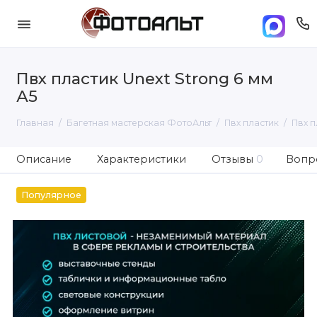
Пвх пластик Unext Strong 6 мм
А5
Главная
Багетная мастерская ФотоАльт
Пвх пластик
Пвх п
Описание
Характеристики
Отзывы
0
Вопро
Популярное