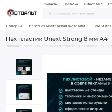
Контакты
Доставка
О ФотоАльт
Оп
Подарки
Багетная мастерская ФотоАльт
Рамки для
Пвх пластик Unext Strong 8 мм А4
Главная
Багетная мастерская ФотоАльт
Пвх пластик
Пвх п