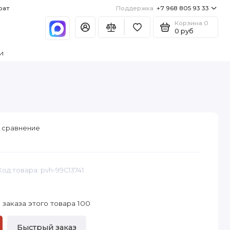
рат
Поддержка
+7 968 805 93 33
Корзина
0
0 руб
и
 сравнение
Код товара: pvh-99C13741
заказа этого товара 100
Быстрый заказ