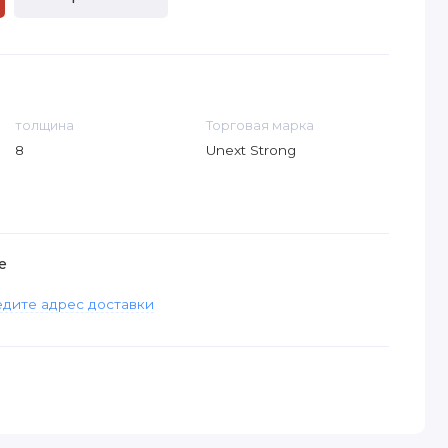
толщина
Торговая марка
8
Unext Strong
е
дите адрес доставки