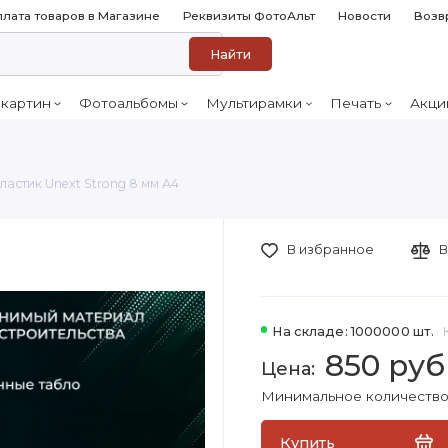
лата товаров в Магазине
Реквизиты ФотоАльт
Новости
Возв
Найти
 картин
Фотоальбомы
Мультирамки
Печать
Акци
ластик Unext Strong 8 мм А4
В избранное
В
На складе: 1000000 шт.
850 руб
Минимальное количество 
Купить