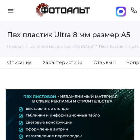
Пвх пластик Ultra 8 мм размер А5
Главная
Багетная мастерская ФотоАльт
Пвх пластик
Пвх п
Описание
Характеристики
Отзывы
0
Вопро