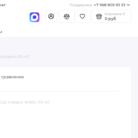
рат
Поддержка
+7 968 805 93 33
Корзина
0
0 руб
и
ых рамок 30-40
 сравнение
Код товара: steklo-30-40