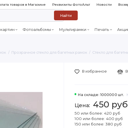
лата товаров в Магазине
Реквизиты ФотоАльт
Новости
Возв
Найти
 картин
Фотоальбомы
Мультирамки
Печать
Акци
мок
Прозрачное стекло для багетных рамок
Стекло для багетн
В избранное
В
На складе: 1000000 шт.
450 руб
50 или более: 420 руб
100 или более: 400 руб
150 или более: 380 руб