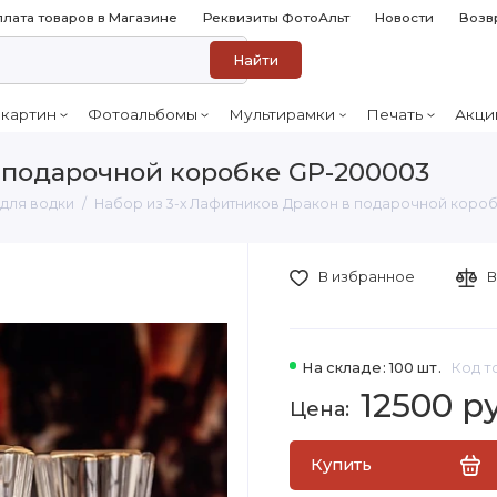
лата товаров в Магазине
Реквизиты ФотоАльт
Новости
Возв
Найти
 картин
Фотоальбомы
Мультирамки
Печать
Акци
в подарочной коробке GP-200003
для водки
Набор из 3-х Лафитников Дракон в подарочной коро
В избранное
В
На складе: 100 шт.
Код т
12500 р
Купить