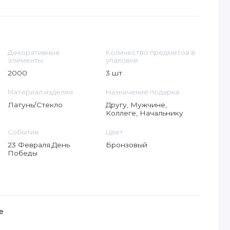
Декоративные
Количество предметов в
элементы
упаковке
2000
3 шт
Материал изделия
Назначение подарка
Латунь/Стекло
Другу, Мужчине,
Коллеге, Начальнику
Событие
Цвет
23 Февраля,День
Бронзовый
Победы
е