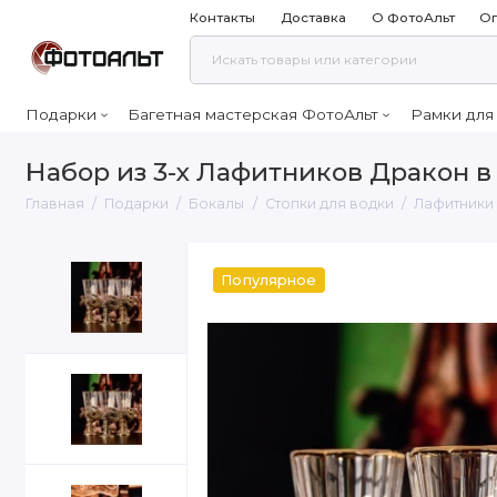
Контакты
Доставка
О ФотоАльт
Оп
Подарки
Багетная мастерская ФотоАльт
Рамки для
Набор из 3-х Лафитников Дракон 
Главная
Подарки
Бокалы
Стопки для водки
Лафитники 
Популярное