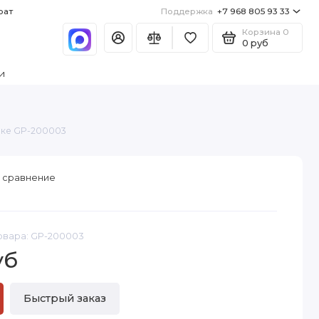
рат
Поддержка
+7 968 805 93 33
Корзина
0
0 руб
и
бке GP-200003
 сравнение
овара: GP-200003
уб
Быстрый заказ