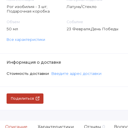
Рог изобилия - 3 шт;
Латунь/Стекло
Подарочная коробка
Объем
Событие
50 мл
23 Февраля,День Победы
Все характеристики
Информация о доставке
Стоимость доставки
Введите адрес доставки
Поделиться
Описание
Характеристики
Отзывы
0
Вопро