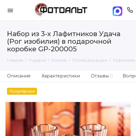
Набор из 3-х Лафитников Удача
(Рог изобилия) в подарочной
коробке GP-200005
Главная
Подарки
Бокалы
Стопки для водки
Лафитники 
Описание
Характеристики
Отзывы
0
Вопро
Популярное