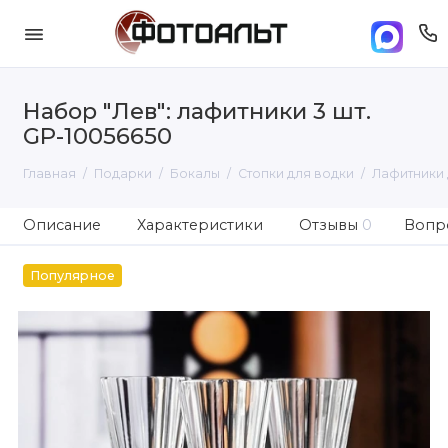
Набор "Лев": лафитники 3 шт.
GP-10056650
Главная
Подарки
Бокалы
Стопки для водки
Лафитники 
Описание
Характеристики
Отзывы
0
Вопро
Популярное