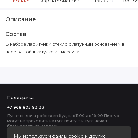
Описание
Характеристики
Отзывы
0
Вопро
Описание
Состав
В наборе лафитники стекло с латунным основанием в
деревянной шкатулке из массива
Поддержка
+7 968 805 93 33
Пункт выдачи работает: будни с 11:00 до 18:00 Письма
могут не приходить на гугл почту: т.к. гугл начал
блокировать ру серверы
Мы используем файлы cookie и другие