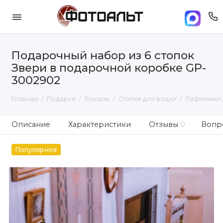
Подарочный набор из 6 стопок
Звери в подарочной коробке GP-
3002902
Главная
Подарки
Бокалы
Стопки для водки
Лафитники 
Описание
Характеристики
Отзывы
0
Вопро
Популярное