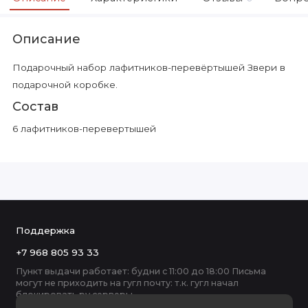
Описание
Подарочный набор лафитников-перевёртышей Звери в
подарочной коробке.
Состав
6 лафитников-перевертышей
Поддержка
+7 968 805 93 33
Пункт выдачи работает: будни с 11:00 до 18:00 Письма
могут не приходить на гугл почту: т.к. гугл начал
блокировать ру серверы