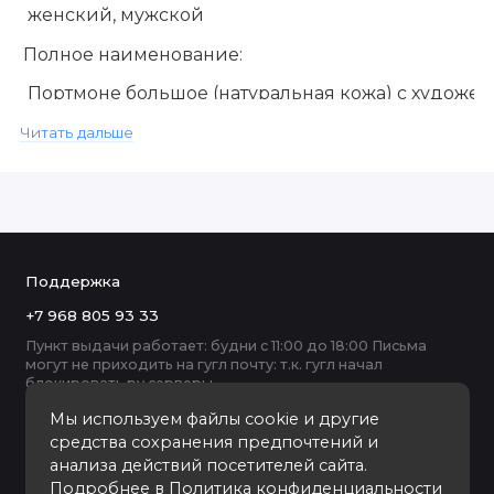
женский, мужской
Полное наименование:
Портмоне большое (натуральная кожа) с художес
Гарантия
Читать дальше
производителя:
один месяц
Застежка:
молния
Поддержка
+7 968 805 93 33
Фактура:
Пункт выдачи работает: будни с 11:00 до 18:00 Письма
тиснение
могут не приходить на гугл почту: т.к. гугл начал
блокировать ру серверы
Ячейка для карт/
Мы используем файлы cookie и другие
визиток:
средства сохранения предпочтений и
анализа действий посетителей сайта.
да
Подробнее в
Политика конфиденциальности